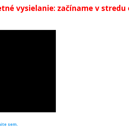
etné vysielanie: začíname v stredu 
nite sem.